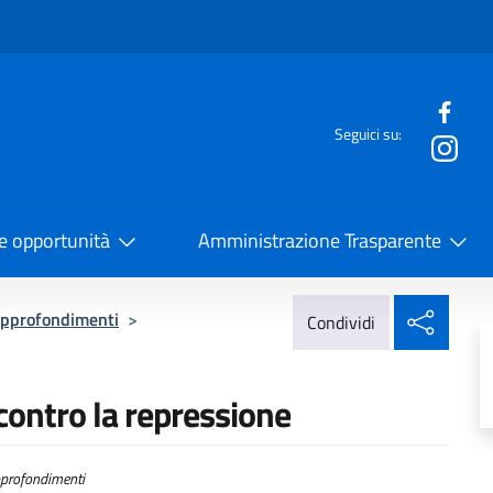
e menù
Seguici su:
la Cooperazione Internazionale
 e opportunità
Amministrazione Trasparente
Condi
pprofondimenti
>
Condividi
contro la repressione
profondimenti