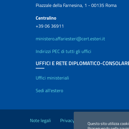
Piazzale della Farnesina, 1 - 00135 Roma
Centralino
+39 06 36911
ministero.affariesteri@cert.esteri.it
Indirizzi PEC di tutti gli uffici
UFFICI E RETE DIPLOMATICO-CONSOLAR
Uffici e Rete diplo
Uffici ministeriali
Sedi all'estero
Link Utili
Note legali
Privacy e cookie policy
Dichiara
Questo sito utilizza cooki
Proseguendo nella navigaz