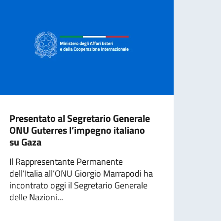
Presentato al Segretario Generale
All’
ONU Guterres l’impegno italiano
cond
su Gaza
A se
Il Rappresentante Permanente
Cisg
dell’Italia all’ONU Giorgio Marrapodi ha
pales
incontrato oggi il Segretario Generale
Riyad
delle Nazioni...