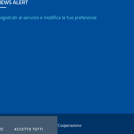
NEWS ALERT
egistrati al servizio e modifica le tue preferenze
istero degli Affari Esteri e della Cooperazione
COOKIES
I COOKIES
ZE
ACCETTO TUTTI