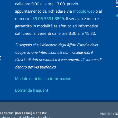
dalle ore 9.00 alle ore 13.00, previo
appuntamento da richiedere via
modulo web
o al
R
numero
+39 06 3691 8899
. Il servizio è inoltre
garantito in modalità telefonica ed informatica
dal lunedì al venerdì dalle ore 8.30 alle 15.30.
Si segnala che il Ministero degli Affari Esteri e della
Cooperazione Internazionale non richiede mai il
E
rilascio di dati personali o il versamento di somme di
denaro per via telefonica.
matica
Info utili
Modulo di richiesta informazioni
Domande frequenti
zione Accessibilità
Redazione Esteri
2026 Copyright Min
es tecnici (necessari) e analitici.
PREFEREN
ione accetti l'utilizzo dei cookies.
Internazionale