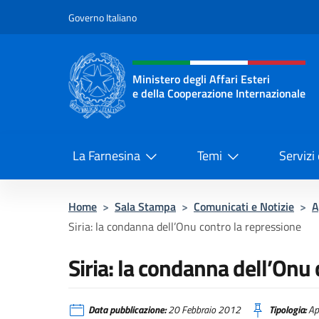
Salta al contenuto
Governo Italiano
Intestazione sito, social 
Ministero degli Affari Esteri
e della Cooperazione Internazionale
Ministero degli Affari Esteri e del
La Farnesina
Temi
Servizi
Home
>
Sala Stampa
>
Comunicati e Notizie
>
A
Siria: la condanna dell’Onu contro la repressione
Siria: la condanna dell’Onu 
Data pubblicazione:
20 Febbraio 2012
Tipologia:
Ap