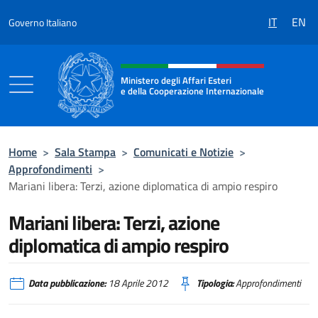
Salta al contenuto
IT
EN
Governo Italiano
Intestazione sito, social e menù
Ministero degli Affari Esteri
e della Cooperazione Internazionale
Ministero degli Affari Esteri e della Coo
Home
>
Sala Stampa
>
Comunicati e Notizie
>
Approfondimenti
>
Mariani libera: Terzi, azione diplomatica di ampio respiro
Mariani libera: Terzi, azione
diplomatica di ampio respiro
Data pubblicazione:
18 Aprile 2012
Tipologia:
Approfondimenti