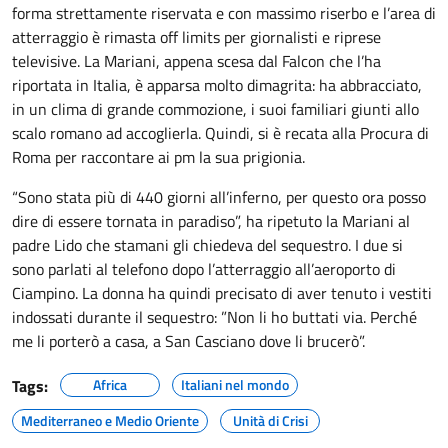
forma strettamente riservata e con massimo riserbo e l’area di
atterraggio è rimasta off limits per giornalisti e riprese
televisive. La Mariani, appena scesa dal Falcon che l’ha
riportata in Italia, è apparsa molto dimagrita: ha abbracciato,
in un clima di grande commozione, i suoi familiari giunti allo
scalo romano ad accoglierla. Quindi, si è recata alla Procura di
Roma per raccontare ai pm la sua prigionia.
“Sono stata più di 440 giorni all’inferno, per questo ora posso
dire di essere tornata in paradiso”, ha ripetuto la Mariani al
padre Lido che stamani gli chiedeva del sequestro. I due si
sono parlati al telefono dopo l’atterraggio all’aeroporto di
Ciampino. La donna ha quindi precisato di aver tenuto i vestiti
indossati durante il sequestro: ”Non li ho buttati via. Perché
me li porterò a casa, a San Casciano dove li brucerò”.
Tags:
Africa
Italiani nel mondo
Mediterraneo e Medio Oriente
Unità di Crisi