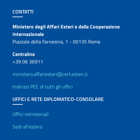
Sezione footer
CONTATTI
Contatti
Ministero degli Affari Esteri e della Cooperazione
Internazionale
Piazzale della Farnesina, 1 - 00135 Roma
Centralino
+39 06 36911
ministero.affariesteri@cert.esteri.it
Indirizzi PEC di tutti gli uffici
UFFICI E RETE DIPLOMATICO-CONSOLARE
Uffici e Rete diplomatica
Uffici ministeriali
Sedi all'estero