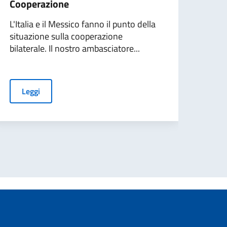
Cooperazione
del 
L'Italia e il Messico fanno il punto della
Anco
situazione sulla cooperazione
contr
bilaterale. Il nostro ambasciatore...
del p
valor
Leggi
L