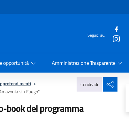
e menù
Seguici su:
la Cooperazione Internazionale
 e opportunità
Amministrazione Trasparente
Condi
pprofondimenti
>
Condividi
“Amazonía sin Fuego”
oto-book del programma