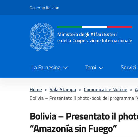
Salta al contenuto
Governo Italiano
Intestazione sito, social 
Ministero degli Affari Esteri
e della Cooperazione Internazionale
Ministero degli Affari Esteri e del
La Farnesina
Temi
Servizi
Home
>
Sala Stampa
>
Comunicati e Notizie
>
A
Bolivia – Presentato il photo-book del programma 
Bolivia – Presentato il ph
“Amazonía sin Fuego”