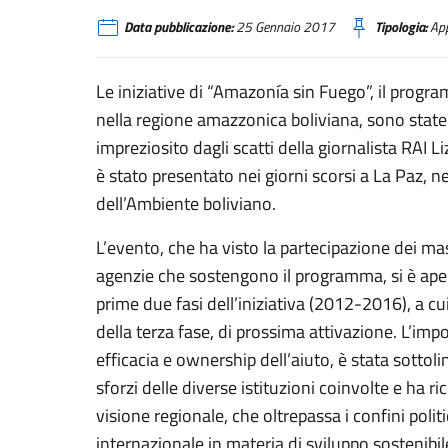
Data pubblicazione:
25 Gennaio 2017
Tipologia:
App
Le iniziative di “Amazonía sin Fuego”, il progra
nella regione amazzonica boliviana, sono state 
impreziosito dagli scatti della giornalista RAI 
è stato presentato nei giorni scorsi a La Paz, 
dell’Ambiente boliviano.
L’evento, che ha visto la partecipazione dei mas
agenzie che sostengono il programma, si è apert
prime due fasi dell’iniziativa (2012-2016), a cu
della terza fase, di prossima attivazione. L’impo
efficacia e ownership dell’aiuto, è stata sottoli
sforzi delle diverse istituzioni coinvolte e ha ri
visione regionale, che oltrepassa i confini polit
internazionale in materia di sviluppo sostenibil