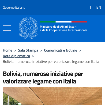
Salta al contenuto
IT
EN
Governo Italiano
Intestazione sito, social e menù
Ministero degli Affari Esteri
e della Cooperazione Internazionale
Ministero degli Affari Esteri e della Coo
Home
>
Sala Stampa
>
Comunicati e Notizie
>
Rete diplomatica
>
Bolivia, numerose iniziative per valorizzare legame con Italia
Bolivia, numerose iniziative per
valorizzare legame con Italia