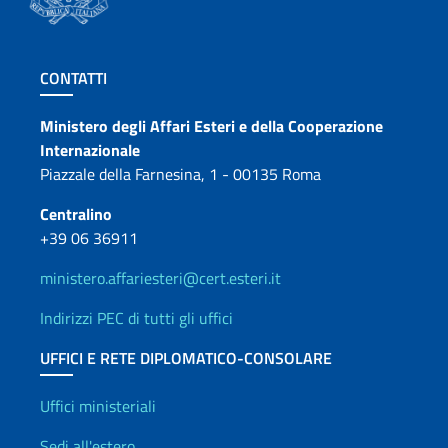
Sezione footer
CONTATTI
Contatti
Ministero degli Affari Esteri e della Cooperazione
Internazionale
Piazzale della Farnesina, 1 - 00135 Roma
Centralino
+39 06 36911
ministero.affariesteri@cert.esteri.it
Indirizzi PEC di tutti gli uffici
UFFICI E RETE DIPLOMATICO-CONSOLARE
Uffici e Rete diplomatica
Uffici ministeriali
Sedi all'estero