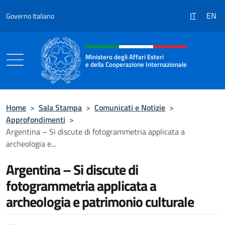
Salta al contenuto
IT
EN
Governo Italiano
Intestazione sito, social e menù
Ministero degli Affari Esteri
e della Cooperazione Internazionale
Ministero degli Affari Esteri e della Coo
Home
>
Sala Stampa
>
Comunicati e Notizie
>
Approfondimenti
>
Argentina – Si discute di fotogrammetria applicata a
archeologia e...
Argentina – Si discute di
fotogrammetria applicata a
archeologia e patrimonio culturale