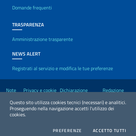
Domande frequenti
TRASPARENZA
Amministrazione trasparente
NEWS ALERT
Registrati al servizio e modifica le tue preferenze
Link Utili
Note
Privacy e cookie
Dichiarazione
Redazione
legali
policy
Accessibilità
Esteri
Questo sito utilizza cookies tecnici (necessari) e analitici.
Proseguendo nella navigazione accetti l'utilizzo dei
cookies.
2026 Copyright Ministero degli Affari Esteri e della Cooperazione
Internazionale
COOKIES
I CO
PREFERENZE
ACCETTO TUTTI