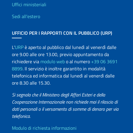
Uffici e Rete diplomatica
Uffici ministeriali
Sedi all'estero
UFFICIO PER I RAPPORTI CON IL PUBBLICO (URP)
L'
URP
è aperto al pubblico dal lunedì al venerdì dalle
ore 9.00 alle ore 13.00, previo appuntamento da
richiedere via
modulo web
o al numero
+39 06 3691
8899
. Il servizio è inoltre garantito in modalità
telefonica ed informatica dal lunedì al venerdì dalle
ore 8.30 alle 15.30.
Si segnala che il Ministero degli Affari Esteri e della
Cooperazione Internazionale non richiede mai il rilascio di
dati personali o il versamento di somme di denaro per via
telefonica.
Info utili
Modulo di richiesta informazioni