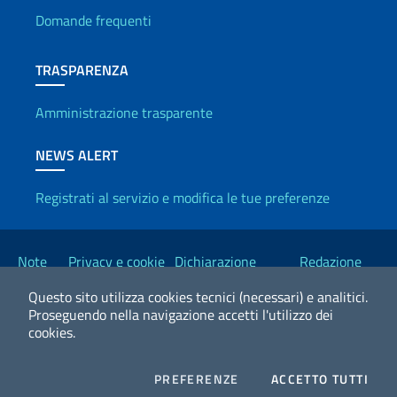
Domande frequenti
TRASPARENZA
Amministrazione trasparente
NEWS ALERT
Registrati al servizio e modifica le tue preferenze
Link Utili
Note
Privacy e cookie
Dichiarazione
Redazione
legali
policy
Accessibilità
Esteri
Questo sito utilizza cookies tecnici (necessari) e analitici.
Proseguendo nella navigazione accetti l'utilizzo dei
cookies.
2026 Copyright Ministero degli Affari Esteri e della Cooperazione
Internazionale
COOKIES
I CO
PREFERENZE
ACCETTO TUTTI
Facebook
Twitter
Whatsapp