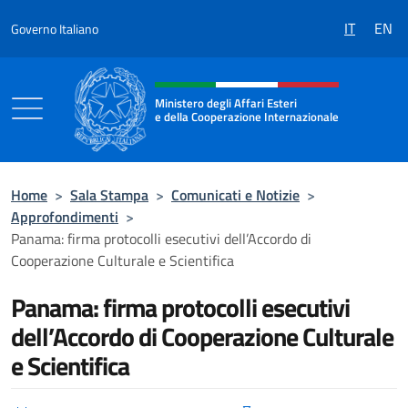
Salta al contenuto
IT
EN
Governo Italiano
Intestazione sito, social e menù
Ministero degli Affari Esteri
e della Cooperazione Internazionale
Ministero degli Affari Esteri e della Coo
Home
>
Sala Stampa
>
Comunicati e Notizie
>
Approfondimenti
>
Panama: firma protocolli esecutivi dell’Accordo di
Cooperazione Culturale e Scientifica
Panama: firma protocolli esecutivi
dell’Accordo di Cooperazione Culturale
e Scientifica