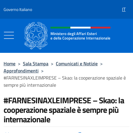
Salta al contenuto
IT
Governo Italiano
Intestazione sito, social e menù
Ministero degli Affari Esteri
e della Cooperazione Internazionale
Ministero degli Affari Esteri e della Coo
Home
>
Sala Stampa
>
Comunicati e Notizie
>
Approfondimenti
>
#FARNESINAXLEIMPRESE – Skao: la cooperazione spaziale è
sempre più internazionale
#FARNESINAXLEIMPRESE – Skao: la
cooperazione spaziale è sempre più
internazionale