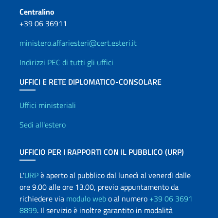
Centralino
+39 06 36911
ministero.affariesteri@cert.esteri.it
Indirizzi PEC di tutti gli uffici
UFFICI E RETE DIPLOMATICO-CONSOLARE
Uffici e Rete diplomatica
Uffici ministeriali
Sedi all'estero
UFFICIO PER I RAPPORTI CON IL PUBBLICO (URP)
L'
URP
è aperto al pubblico dal lunedì al venerdì dalle
ore 9.00 alle ore 13.00, previo appuntamento da
richiedere via
modulo web
o al numero
+39 06 3691
8899
. Il servizio è inoltre garantito in modalità