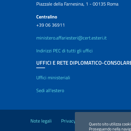
Piazzale della Farnesina, 1 - 00135 Roma
Centralino
+39 06 36911
ministero.affariesteri@cert.esteri.it
Indirizzi PEC di tutti gli uffici
UFFICI E RETE DIPLOMATICO-CONSOLAR
Uffici e Rete diplo
Uffici ministeriali
Sedi all'estero
Link Utili
Note legali
Privacy e cookie policy
Dichiara
Questo sito utilizza cooki
Proseguendo nella navigaz