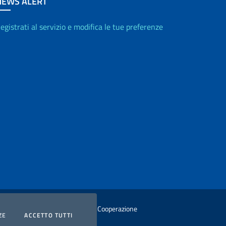
NEWS ALERT
egistrati al servizio e modifica le tue preferenze
istero degli Affari Esteri e della Cooperazione
COOKIES
I COOKIES
ZE
ACCETTO TUTTI