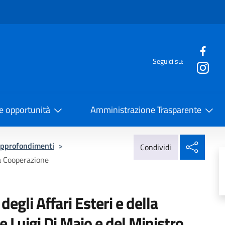
e menù
Seguici su:
la Cooperazione Internazionale
 e opportunità
Amministrazione Trasparente
Condi
pprofondimenti
>
Condividi
la Cooperazione
egli Affari Esteri e della
 Luigi Di Maio e del Ministro