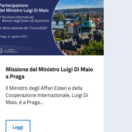
Missione del Ministro Luigi Di Maio
La F
a Praga
di R
Il Ministro degli Affari Esteri e della
Dal 2
Cooperazione Internazionale, Luigi Di
quar
Maio, è a Praga...
per...
Leggi
L