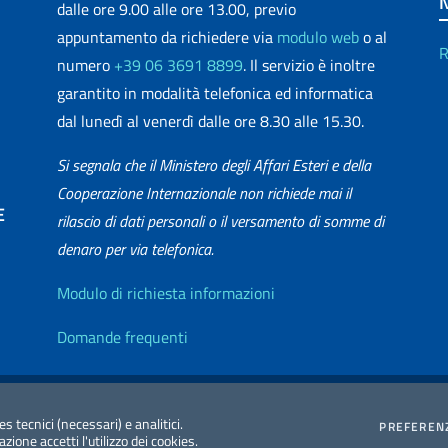
dalle ore 9.00 alle ore 13.00, previo
appuntamento da richiedere via
modulo web
o al
R
numero
+39 06 3691 8899
. Il servizio è inoltre
garantito in modalità telefonica ed informatica
dal lunedì al venerdì dalle ore 8.30 alle 15.30.
Si segnala che il Ministero degli Affari Esteri e della
Cooperazione Internazionale non richiede mai il
E
rilascio di dati personali o il versamento di somme di
denaro per via telefonica.
matica
Info utili
Modulo di richiesta informazioni
Domande frequenti
zione Accessibilità
Redazione Esteri
2026 Copyright Min
es tecnici (necessari) e analitici.
PREFEREN
ione accetti l'utilizzo dei cookies.
Internazionale