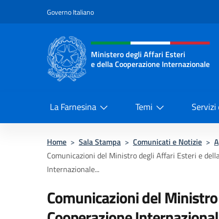
Salta al contenuto
Governo Italiano
Intestazione sito, social 
Ministero degli Affari Esteri
e della Cooperazione Internazionale
Ministero degli Affari Esteri e del
La Farnesina
Temi
Servizi
Home
>
Sala Stampa
>
Comunicati e Notizie
>
A
Comunicazioni del Ministro degli Affari Esteri e del
Internazionale...
Comunicazioni del Ministro d
Cooperazione Internazionale