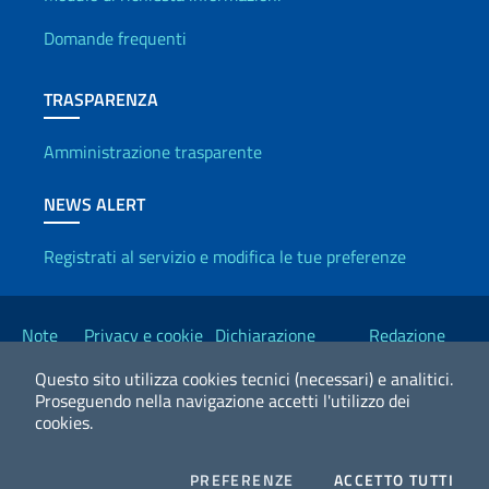
Info utili
Domande frequenti
TRASPARENZA
Amministrazione trasparente
NEWS ALERT
Registrati al servizio e modifica le tue preferenze
Link Utili
Note
Privacy e cookie
Dichiarazione
Redazione
legali
policy
Accessibilità
Esteri
Questo sito utilizza cookies tecnici (necessari) e analitici.
Proseguendo nella navigazione accetti l'utilizzo dei
cookies.
2026 Copyright Ministero degli Affari Esteri e della Cooperazione
Internazionale
COOKIES
I CO
PREFERENZE
ACCETTO TUTTI