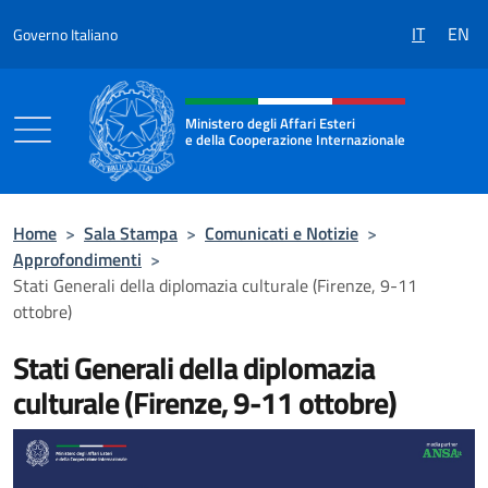
Salta al contenuto
IT
EN
Governo Italiano
Intestazione sito, social e menù
Ministero degli Affari Esteri
e della Cooperazione Internazionale
Ministero degli Affari Esteri e della Coo
Home
>
Sala Stampa
>
Comunicati e Notizie
>
Approfondimenti
>
Stati Generali della diplomazia culturale (Firenze, 9-11
ottobre)
Stati Generali della diplomazia
culturale (Firenze, 9-11 ottobre)