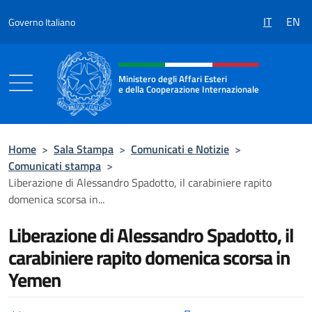
Salta al contenuto
IT
EN
Governo Italiano
Intestazione sito, social e menù
Ministero degli Affari Esteri
e della Cooperazione Internazionale
Ministero degli Affari Esteri e della Coo
Home
>
Sala Stampa
>
Comunicati e Notizie
>
Comunicati stampa
>
Liberazione di Alessandro Spadotto, il carabiniere rapito
domenica scorsa in...
Liberazione di Alessandro Spadotto, il
carabiniere rapito domenica scorsa in
Yemen