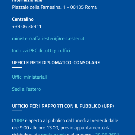
Piazzale della Farnesina, 1 - 00135 Roma
Centralino
+39 06 36911
ministero.affariesteri@cert.esteri.it
Indirizzi PEC di tutti gli uffici
UFFICI E RETE DIPLOMATICO-CONSOLARE
Uffici e Rete diplomatica
Uffici ministeriali
Sedi all'estero
UFFICIO PER I RAPPORTI CON IL PUBBLICO (URP)
L'
URP
è aperto al pubblico dal lunedì al venerdì dalle
ore 9.00 alle ore 13.00, previo appuntamento da
richiedere via
modulo web
o al numero
+39 06 3691