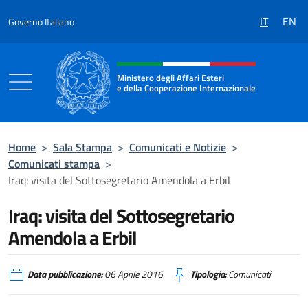
Salta al contenuto
IT
EN
Governo Italiano
Intestazione sito, social e menù
Ministero degli Affari Esteri
e della Cooperazione Internazionale
Ministero degli Affari Esteri e della Coo
Home
>
Sala Stampa
>
Comunicati e Notizie
>
Comunicati stampa
>
Iraq: visita del Sottosegretario Amendola a Erbil
Iraq: visita del Sottosegretario
Amendola a Erbil
Data pubblicazione:
06 Aprile 2016
Tipologia:
Comunicati