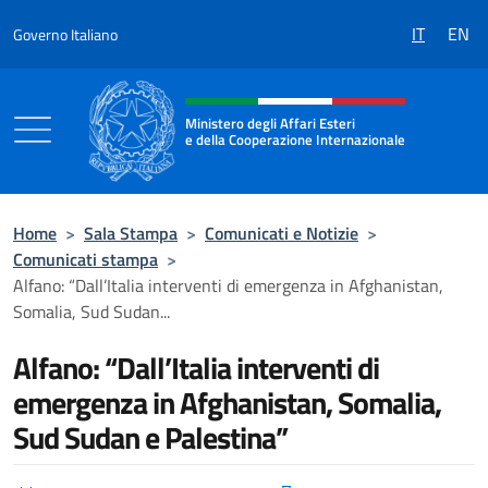
Salta al contenuto
IT
EN
Governo Italiano
Intestazione sito, social e menù
Ministero degli Affari Esteri
e della Cooperazione Internazionale
Ministero degli Affari Esteri e della Coo
Home
>
Sala Stampa
>
Comunicati e Notizie
>
Comunicati stampa
>
Alfano: “Dall’Italia interventi di emergenza in Afghanistan,
Somalia, Sud Sudan...
Alfano: “Dall’Italia interventi di
emergenza in Afghanistan, Somalia,
Sud Sudan e Palestina”