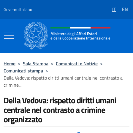
Salta al contenuto
IT
EN
Governo Italiano
Intestazione sito, social e menù
Ministero degli Affari Esteri
e della Cooperazione Internazionale
Ministero degli Affari Esteri e della Coo
Home
>
Sala Stampa
>
Comunicati e Notizie
>
Comunicati stampa
>
Della Vedova: rispetto diritti umani centrale nel contrasto a
crimine...
Della Vedova: rispetto diritti umani
centrale nel contrasto a crimine
organizzato