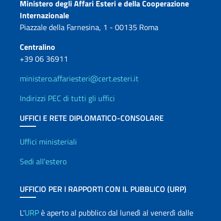
Contatti
Ministero degli Affari Esteri e della Cooperazione
Internazionale
Piazzale della Farnesina, 1 - 00135 Roma
Centralino
+39 06 36911
ministero.affariesteri@cert.esteri.it
Indirizzi PEC di tutti gli uffici
UFFICI E RETE DIPLOMATICO-CONSOLARE
Uffici e Rete diplomatica
Uffici ministeriali
Sedi all'estero
UFFICIO PER I RAPPORTI CON IL PUBBLICO (URP)
L'
URP
è aperto al pubblico dal lunedì al venerdì dalle