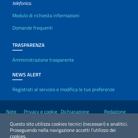
telefonica.
Info utili
Modulo di richiesta informazioni
Domande frequenti
TRASPARENZA
Amministrazione trasparente
NEWS ALERT
Registrati al servizio e modifica le tue preferenze
Link Utili
Note
Privacy e cookie
Dichiarazione
Redazione
legali
policy
Accessibilità
Esteri
Questo sito utilizza cookies tecnici (necessari) e analitici.
Proseguendo nella navigazione accetti l'utilizzo dei
cookies.