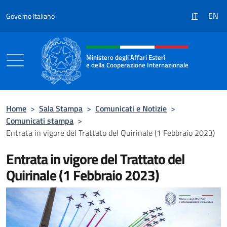
Salta al contenuto
IT
EN
Governo Italiano
Intestazione sito, social e menù
Ministero degli Affari Esteri
e della Cooperazione Internazionale
Ministero degli Affari Esteri e della Coo
Home
>
Sala Stampa
>
Comunicati e Notizie
>
Comunicati stampa
>
Entrata in vigore del Trattato del Quirinale (1 Febbraio 2023)
Entrata in vigore del Trattato del
Quirinale (1 Febbraio 2023)