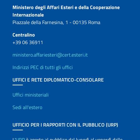
Contatti
Ministero degli Affari Esteri e della Cooperazione
Internazionale
Piazzale della Farnesina, 1 - 00135 Roma
Centralino
+39 06 36911
ministero.affariesteri@cert.esteri.it
Indirizzi PEC di tutti gli uffici
UFFICI E RETE DIPLOMATICO-CONSOLARE
Uffici e Rete diplomatica
Uffici ministeriali
Sedi all'estero
UFFICIO PER I RAPPORTI CON IL PUBBLICO (URP)
L'
URP
è aperto al pubblico dal lunedì al venerdì dalle