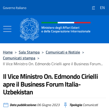
Salta al contenuto
IT
EN
Governo Italiano
Intestazione sito, social e menù
Ministero degli Affari Esteri
e della Cooperazione Internazionale
Ministero degli Affari Esteri e della Coo
Home
>
Sala Stampa
>
Comunicati e Notizie
>
Comunicati stampa
>
Il Vice Ministro On. Edmondo Cirielli apre il Business Forum...
Il Vice Ministro On. Edmondo Cirielli
apre il Business Forum Italia-
Uzbekistan
Data pubblicazione:
06 Giugno 2023
Tipologia:
Comunicati