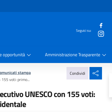
e menù
Seguici su:
la Cooperazione Internazionale
 e opportunità
Amministrazione Trasparente
Condi
omunicati stampa
Condividi
155 voti: primo...
 Esecutivo UNESCO con 155 voti:
identale