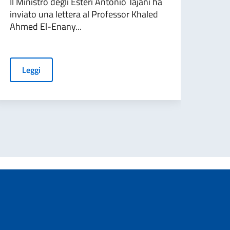
Il Ministro degli Esteri Antonio Tajani ha
Con m
inviato una lettera al Professor Khaled
100 
Ahmed El-Enany...
e un
Leggi
L