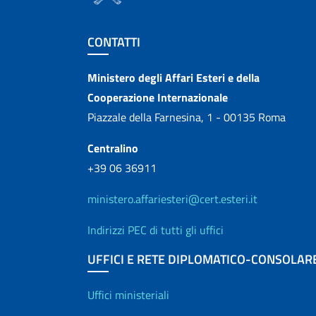
Sezione footer
CONTATTI
Contatti
Ministero degli Affari Esteri e della
Cooperazione Internazionale
Piazzale della Farnesina, 1 - 00135 Roma
Centralino
+39 06 36911
ministero.affariesteri@cert.esteri.it
Indirizzi PEC di tutti gli uffici
UFFICI E RETE DIPLOMATICO-CONSOLAR
Uffici e Rete diplo
Uffici ministeriali