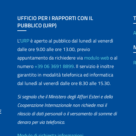
UFFICIO PER I RAPPORTI CON IL
PUBBLICO (URP)
A
L'
URP
è aperto al pubblico dal lunedì al venerdì
dalle ore 9.00 alle ore 13.00, previo
appuntamento da richiedere via
modulo web
o al
R
numero
+39 06 3691 8899
. Il servizio è inoltre
garantito in modalità telefonica ed informatica
dal lunedì al venerdì dalle ore 8.30 alle 15.30.
Si segnala che il Ministero degli Affari Esteri e della
Cooperazione Internazionale non richiede mai il
E
rilascio di dati personali o il versamento di somme di
denaro per via telefonica.
matica
Modulo di richiesta informazioni