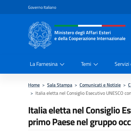
Salta al contenuto
Governo Italiano
Intestazione sito, social 
Ministero degli Affari Esteri
e della Cooperazione Internazionale
Ministero degli Affari Esteri e del
La Farnesina
Temi
Servizi
Home
>
Sala Stampa
>
Comunicati e Notizie
>
C
>
Italia eletta nel Consiglio Esecutivo UNESCO con 
Italia eletta nel Consiglio
primo Paese nel gruppo occ