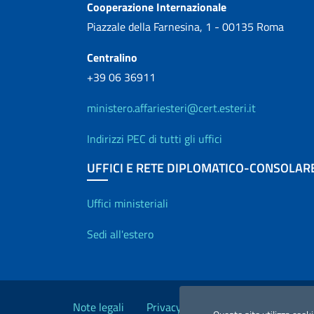
Cooperazione Internazionale
Piazzale della Farnesina, 1 - 00135 Roma
Centralino
+39 06 36911
ministero.affariesteri@cert.esteri.it
Indirizzi PEC di tutti gli uffici
UFFICI E RETE DIPLOMATICO-CONSOLAR
Uffici e Rete diplo
Uffici ministeriali
Sedi all'estero
Link Utili
Note legali
Privacy e cookie policy
Dichiara