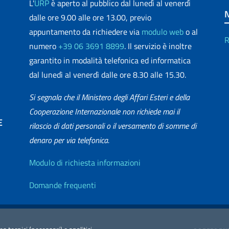
L'
URP
è aperto al pubblico dal lunedì al venerdì
dalle ore 9.00 alle ore 13.00, previo
appuntamento da richiedere via
modulo web
o al
R
numero
+39 06 3691 8899
. Il servizio è inoltre
garantito in modalità telefonica ed informatica
dal lunedì al venerdì dalle ore 8.30 alle 15.30.
Si segnala che il Ministero degli Affari Esteri e della
Cooperazione Internazionale non richiede mai il
E
rilascio di dati personali o il versamento di somme di
denaro per via telefonica.
matica
Info utili
Modulo di richiesta informazioni
Domande frequenti
zione Accessibilità
Redazione Esteri
2026 Copyright Min