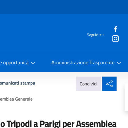
e menù
Seguici su:
la Cooperazione Internazionale
 e opportunità
Amministrazione Trasparente
Condi
omunicati stampa
Condividi
ssemblea Generale
o Tripodi a Parigi per Assemblea