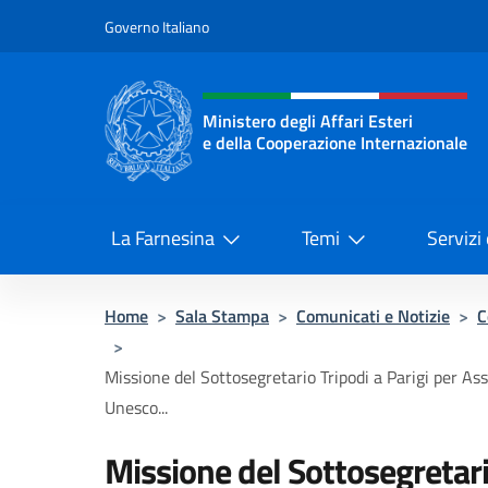
Salta al contenuto
Governo Italiano
Intestazione sito, social 
Ministero degli Affari Esteri
e della Cooperazione Internazionale
Ministero degli Affari Esteri e del
La Farnesina
Temi
Servizi
Home
>
Sala Stampa
>
Comunicati e Notizie
>
C
>
Missione del Sottosegretario Tripodi a Parigi per A
Unesco...
Missione del Sottosegretari