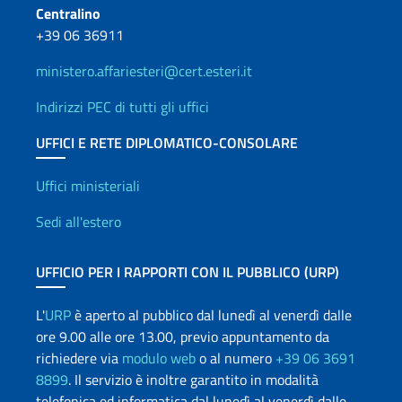
Centralino
+39 06 36911
ministero.affariesteri@cert.esteri.it
Indirizzi PEC di tutti gli uffici
UFFICI E RETE DIPLOMATICO-CONSOLARE
Uffici e Rete diplomatica
Uffici ministeriali
Sedi all'estero
UFFICIO PER I RAPPORTI CON IL PUBBLICO (URP)
L'
URP
è aperto al pubblico dal lunedì al venerdì dalle
ore 9.00 alle ore 13.00, previo appuntamento da
richiedere via
modulo web
o al numero
+39 06 3691
8899
. Il servizio è inoltre garantito in modalità
telefonica ed informatica dal lunedì al venerdì dalle