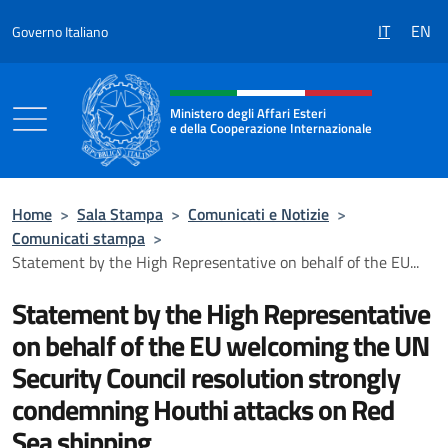
Salta al contenuto
IT
EN
Governo Italiano
Intestazione sito, social e menù
Ministero degli Affari Esteri
e della Cooperazione Internazionale
Ministero degli Affari Esteri e della Coo
Home
>
Sala Stampa
>
Comunicati e Notizie
>
Comunicati stampa
>
Statement by the High Representative on behalf of the EU...
Statement by the High Representative
on behalf of the EU welcoming the UN
Security Council resolution strongly
condemning Houthi attacks on Red
Sea shipping