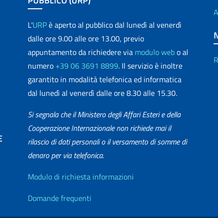
PUBBLICO (URP)
A
L'
URP
è aperto al pubblico dal lunedì al venerdì
dalle ore 9.00 alle ore 13.00, previo
appuntamento da richiedere via
modulo web
o al
R
numero
+39 06 3691 8899
. Il servizio è inoltre
garantito in modalità telefonica ed informatica
dal lunedì al venerdì dalle ore 8.30 alle 15.30.
Si segnala che il Ministero degli Affari Esteri e della
Cooperazione Internazionale non richiede mai il
E
rilascio di dati personali o il versamento di somme di
denaro per via telefonica.
matica
Info utili
Modulo di richiesta informazioni
Domande frequenti