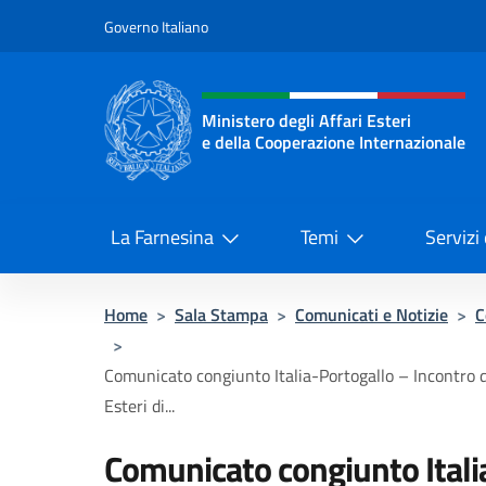
Salta al contenuto
Governo Italiano
Intestazione sito, social 
Ministero degli Affari Esteri
e della Cooperazione Internazionale
Ministero degli Affari Esteri e del
La Farnesina
Temi
Servizi
Home
>
Sala Stampa
>
Comunicati e Notizie
>
C
>
Comunicato congiunto Italia-Portogallo – Incontro de
Esteri di...
Comunicato congiunto Itali