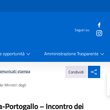
e menù
Seguici su:
la Cooperazione Internazionale
 e opportunità
Amministrazione Trasparente
Condi
omunicati stampa
Condividi
i Ministri degli
a-Portogallo – Incontro dei