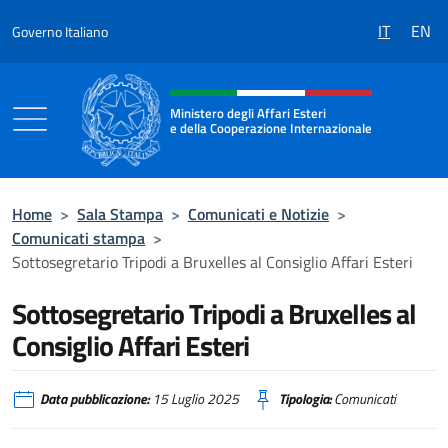
Salta al contenuto
IT
EN
Governo Italiano
Intestazione sito, social e menù
Ministero degli Affari Esteri
e della Cooperazione Internazionale
Ministero degli Affari Esteri e della Coo
Home
>
Sala Stampa
>
Comunicati e Notizie
>
Comunicati stampa
>
Sottosegretario Tripodi a Bruxelles al Consiglio Affari Esteri
Sottosegretario Tripodi a Bruxelles al
Consiglio Affari Esteri
Data pubblicazione:
15 Luglio 2025
Tipologia:
Comunicati