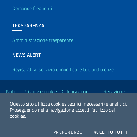
Domande frequenti
TRASPARENZA
Amministrazione trasparente
NEWS ALERT
Registrati al servizio e modifica le tue preferenze
Link Utili
Note
Privacy e cookie
Dichiarazione
Redazione
legali
policy
Accessibilità
Esteri
Questo sito utilizza cookies tecnici (necessari) e analitici.
Proseguendo nella navigazione accetti l'utilizzo dei
cookies.
2026 Copyright Ministero degli Affari Esteri e della Cooperazione
Internazionale
COOKIES
I CO
PREFERENZE
ACCETTO TUTTI