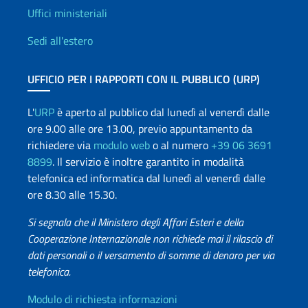
Uffici e Rete diplomatica
Uffici ministeriali
Sedi all'estero
UFFICIO PER I RAPPORTI CON IL PUBBLICO (URP)
L'
URP
è aperto al pubblico dal lunedì al venerdì dalle
ore 9.00 alle ore 13.00, previo appuntamento da
richiedere via
modulo web
o al numero
+39 06 3691
8899
. Il servizio è inoltre garantito in modalità
telefonica ed informatica dal lunedì al venerdì dalle
ore 8.30 alle 15.30.
Si segnala che il Ministero degli Affari Esteri e della
Cooperazione Internazionale non richiede mai il rilascio di
dati personali o il versamento di somme di denaro per via
telefonica.
Info utili
Modulo di richiesta informazioni