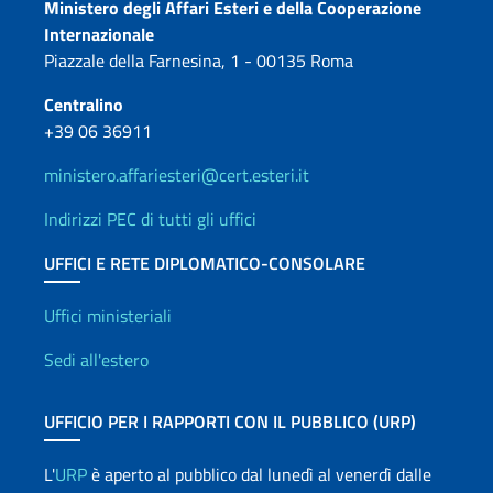
Contatti
Ministero degli Affari Esteri e della Cooperazione
Internazionale
Piazzale della Farnesina, 1 - 00135 Roma
Centralino
+39 06 36911
ministero.affariesteri@cert.esteri.it
Indirizzi PEC di tutti gli uffici
UFFICI E RETE DIPLOMATICO-CONSOLARE
Uffici e Rete diplomatica
Uffici ministeriali
Sedi all'estero
UFFICIO PER I RAPPORTI CON IL PUBBLICO (URP)
L'
URP
è aperto al pubblico dal lunedì al venerdì dalle