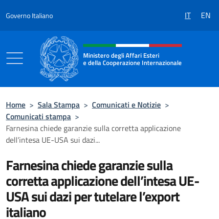
Salta al contenuto
IT
EN
Governo Italiano
Intestazione sito, social e menù
Ministero degli Affari Esteri
e della Cooperazione Internazionale
Ministero degli Affari Esteri e della Coo
Home
>
Sala Stampa
>
Comunicati e Notizie
>
Comunicati stampa
>
Farnesina chiede garanzie sulla corretta applicazione
dell’intesa UE-USA sui dazi...
Farnesina chiede garanzie sulla
corretta applicazione dell’intesa UE-
USA sui dazi per tutelare l’export
italiano