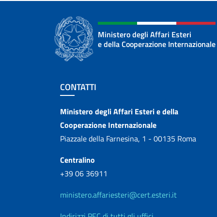
Ministero degli Affari Esteri
e della Cooperazione Internazionale
Sezione footer
CONTATTI
Contatti
Ministero degli Affari Esteri e della
Cooperazione Internazionale
Piazzale della Farnesina, 1 - 00135 Roma
Centralino
+39 06 36911
ministero.affariesteri@cert.esteri.it
Indirizzi PEC di tutti gli uffici