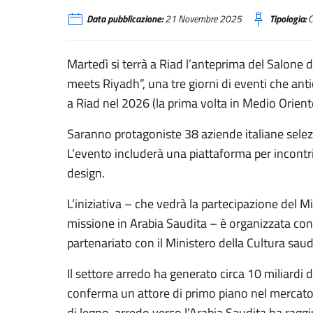
Data pubblicazione:
21 Novembre 2025
Tipologia:
C
Martedì si terrà a Riad l’anteprima del Salone 
meets Riyadh”, una tre giorni di eventi che ant
a Riad nel 2026 (la prima volta in Medio Orient
Saranno protagoniste 38 aziende italiane selezi
L’evento includerà una piattaforma per incontri
design.
L’iniziativa – che vedrà la partecipazione del Mi
missione in Arabia Saudita – è organizzata con 
partenariato con il Ministero della Cultura saud
Il settore arredo ha generato circa 10 miliardi d
conferma un attore di primo piano nel mercato 
di legno-arredo verso l’Arabia Saudita ha raggi