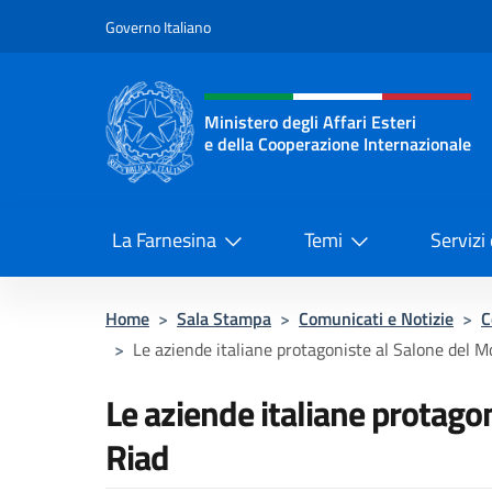
Salta al contenuto
Governo Italiano
Intestazione sito, social 
Ministero degli Affari Esteri
e della Cooperazione Internazionale
Ministero degli Affari Esteri e del
La Farnesina
Temi
Servizi
Home
>
Sala Stampa
>
Comunicati e Notizie
>
C
>
Le aziende italiane protagoniste al Salone del Mo
Le aziende italiane protagon
Riad