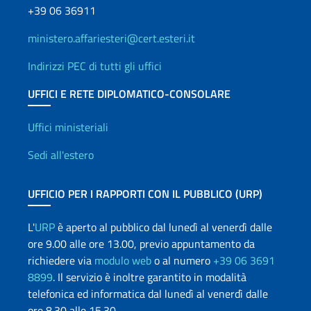
+39 06 36911
ministero.affariesteri@cert.esteri.it
Indirizzi PEC di tutti gli uffici
UFFICI E RETE DIPLOMATICO-CONSOLARE
Uffici e Rete diplomatica
Uffici ministeriali
Sedi all'estero
UFFICIO PER I RAPPORTI CON IL PUBBLICO (URP)
L'
URP
è aperto al pubblico dal lunedì al venerdì dalle
ore 9.00 alle ore 13.00, previo appuntamento da
richiedere via
modulo web
o al numero
+39 06 3691
8899
. Il servizio è inoltre garantito in modalità
telefonica ed informatica dal lunedì al venerdì dalle
ore 8.30 alle 15.30.