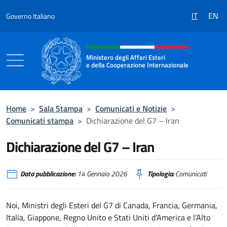
Salta al contenuto
IT
EN
Governo Italiano
Intestazione sito, social e menù
Ministero degli Affari Esteri
e della Cooperazione Internazionale
Ministero degli Affari Esteri e della Coo
Home
>
Sala Stampa
>
Comunicati e Notizie
>
Comunicati stampa
>
Dichiarazione del G7 – Iran
Dichiarazione del G7 – Iran
Data pubblicazione:
14 Gennaio 2026
Tipologia:
Comunicati
Noi, Ministri degli Esteri del G7 di Canada, Francia, Germania,
Italia, Giappone, Regno Unito e Stati Uniti d’America e l’Alto