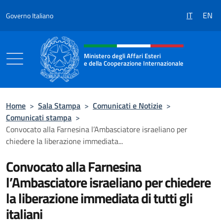
Salta al contenuto
IT
EN
Governo Italiano
Intestazione sito, social e menù
Ministero degli Affari Esteri
e della Cooperazione Internazionale
Ministero degli Affari Esteri e della Coo
Home
>
Sala Stampa
>
Comunicati e Notizie
>
Comunicati stampa
>
Convocato alla Farnesina l’Ambasciatore israeliano per
chiedere la liberazione immediata...
Convocato alla Farnesina
l’Ambasciatore israeliano per chiedere
la liberazione immediata di tutti gli
italiani