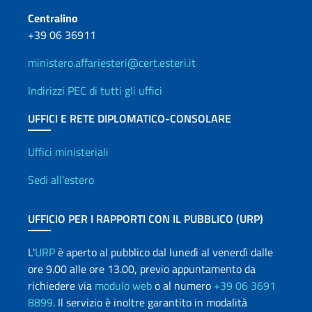
Centralino
+39 06 36911
ministero.affariesteri@cert.esteri.it
Indirizzi PEC di tutti gli uffici
UFFICI E RETE DIPLOMATICO-CONSOLARE
Uffici e Rete diplomatica
Uffici ministeriali
Sedi all'estero
UFFICIO PER I RAPPORTI CON IL PUBBLICO (URP)
L'
URP
è aperto al pubblico dal lunedì al venerdì dalle
ore 9.00 alle ore 13.00, previo appuntamento da
richiedere via
modulo web
o al numero
+39 06 3691
8899
. Il servizio è inoltre garantito in modalità