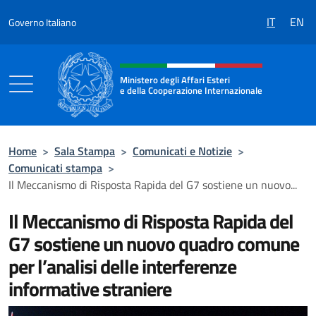
Salta al contenuto
IT
EN
Governo Italiano
Intestazione sito, social e menù
Ministero degli Affari Esteri
e della Cooperazione Internazionale
Ministero degli Affari Esteri e della Coo
Home
>
Sala Stampa
>
Comunicati e Notizie
>
Comunicati stampa
>
Il Meccanismo di Risposta Rapida del G7 sostiene un nuovo...
Il Meccanismo di Risposta Rapida del
G7 sostiene un nuovo quadro comune
per l’analisi delle interferenze
informative straniere