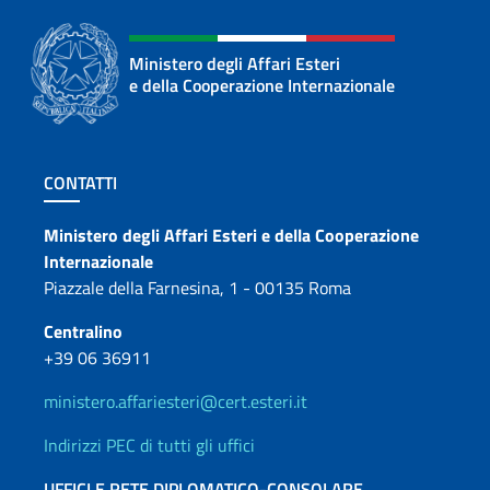
Ministero degli Affari Esteri
e della Cooperazione Internazionale
Sezione footer
CONTATTI
Contatti
Ministero degli Affari Esteri e della Cooperazione
Internazionale
Piazzale della Farnesina, 1 - 00135 Roma
Centralino
+39 06 36911
ministero.affariesteri@cert.esteri.it
Indirizzi PEC di tutti gli uffici
UFFICI E RETE DIPLOMATICO-CONSOLARE