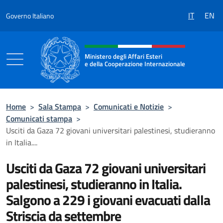
Salta al contenuto
IT
EN
Governo Italiano
Intestazione sito, social e menù
Ministero degli Affari Esteri
e della Cooperazione Internazionale
Ministero degli Affari Esteri e della Coo
Home
>
Sala Stampa
>
Comunicati e Notizie
>
Comunicati stampa
>
Usciti da Gaza 72 giovani universitari palestinesi, studieranno
in Italia....
Usciti da Gaza 72 giovani universitari
palestinesi, studieranno in Italia.
Salgono a 229 i giovani evacuati dalla
Striscia da settembre