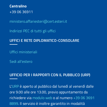
Centralino
+39 06 36911
ministero.affariesteri@cert.esteri.it
Indirizzi PEC di tutti gli uffici
UFFICI E RETE DIPLOMATICO-CONSOLARE
Uffici e Rete diplomatica
Uffici ministeriali
Sedi all'estero
UFFICIO PER I RAPPORTI CON IL PUBBLICO (URP)
L'
URP
è aperto al pubblico dal lunedì al venerdì dalle
ore 9.00 alle ore 13.00, previo appuntamento da
richiedere via
modulo web
o al numero
+39 06 3691
8899
. Il servizio è inoltre garantito in modalità