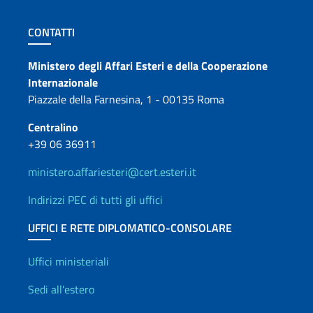
Sezione footer
CONTATTI
Contatti
Ministero degli Affari Esteri e della Cooperazione
Internazionale
Piazzale della Farnesina, 1 - 00135 Roma
Centralino
+39 06 36911
ministero.affariesteri@cert.esteri.it
Indirizzi PEC di tutti gli uffici
UFFICI E RETE DIPLOMATICO-CONSOLARE
Uffici e Rete diplomatica
Uffici ministeriali
Sedi all'estero