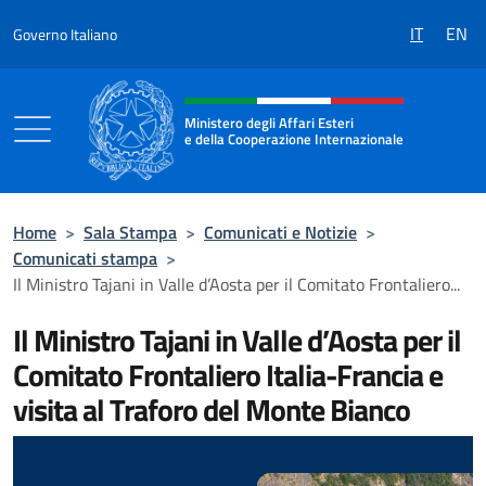
Salta al contenuto
IT
EN
Governo Italiano
Intestazione sito, social e menù
Ministero degli Affari Esteri
e della Cooperazione Internazionale
Ministero degli Affari Esteri e della Coo
Home
>
Sala Stampa
>
Comunicati e Notizie
>
Comunicati stampa
>
Il Ministro Tajani in Valle d’Aosta per il Comitato Frontaliero...
Il Ministro Tajani in Valle d’Aosta per il
Comitato Frontaliero Italia-Francia e
visita al Traforo del Monte Bianco