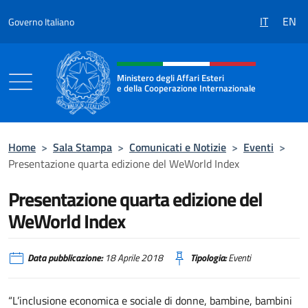
Salta al contenuto
IT
EN
Governo Italiano
Intestazione sito, social e menù
Ministero degli Affari Esteri
e della Cooperazione Internazionale
Ministero degli Affari Esteri e della Coo
Home
>
Sala Stampa
>
Comunicati e Notizie
>
Eventi
>
Presentazione quarta edizione del WeWorld Index
Presentazione quarta edizione del
WeWorld Index
Data pubblicazione:
18 Aprile 2018
Tipologia:
Eventi
“L’inclusione economica e sociale di donne, bambine, bambini