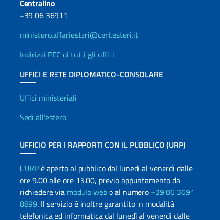
Centralino
+39 06 36911
ministero.affariesteri@cert.esteri.it
Indirizzi PEC di tutti gli uffici
UFFICI E RETE DIPLOMATICO-CONSOLARE
Uffici e Rete diplomatica
Uffici ministeriali
Sedi all'estero
UFFICIO PER I RAPPORTI CON IL PUBBLICO (URP)
L'
URP
è aperto al pubblico dal lunedì al venerdì dalle
ore 9.00 alle ore 13.00, previo appuntamento da
richiedere via
modulo web
o al numero
+39 06 3691
8899
. Il servizio è inoltre garantito in modalità
telefonica ed informatica dal lunedì al venerdì dalle