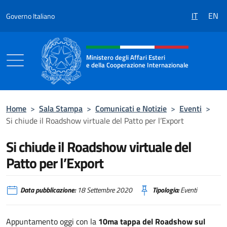
Salta al contenuto
IT
EN
Governo Italiano
Intestazione sito, social e menù
Ministero degli Affari Esteri
e della Cooperazione Internazionale
Ministero degli Affari Esteri e della Coo
Home
>
Sala Stampa
>
Comunicati e Notizie
>
Eventi
>
Si chiude il Roadshow virtuale del Patto per l’Export
Si chiude il Roadshow virtuale del
Patto per l’Export
Data pubblicazione:
18 Settembre 2020
Tipologia:
Eventi
Appuntamento oggi con la
10ma tappa del Roadshow sul