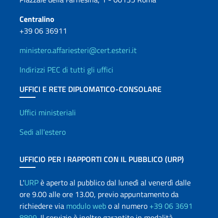
Centralino
+39 06 36911
ministero.affariesteri@cert.esteri.it
Indirizzi PEC di tutti gli uffici
UFFICI E RETE DIPLOMATICO-CONSOLARE
Uffici e Rete diplomatica
Uffici ministeriali
Sedi all'estero
UFFICIO PER I RAPPORTI CON IL PUBBLICO (URP)
L'
URP
è aperto al pubblico dal lunedì al venerdì dalle
ore 9.00 alle ore 13.00, previo appuntamento da
richiedere via
modulo web
o al numero
+39 06 3691
8899
. Il servizio è inoltre garantito in modalità