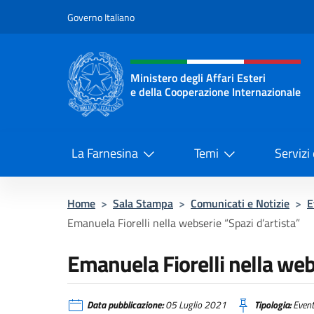
Salta al contenuto
Governo Italiano
Intestazione sito, social 
Ministero degli Affari Esteri
e della Cooperazione Internazionale
Ministero degli Affari Esteri e del
La Farnesina
Temi
Servizi
Home
>
Sala Stampa
>
Comunicati e Notizie
>
E
Emanuela Fiorelli nella webserie “Spazi d’artista”
Emanuela Fiorelli nella web
Data pubblicazione:
05 Luglio 2021
Tipologia:
Event