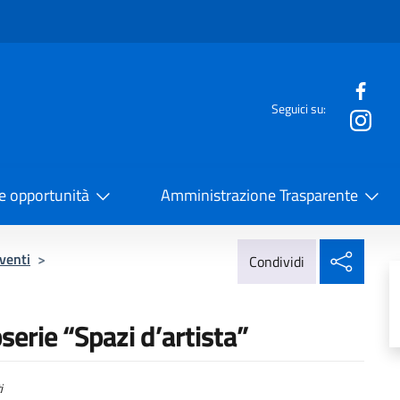
e menù
Seguici su:
la Cooperazione Internazionale
 e opportunità
Amministrazione Trasparente
Condi
venti
>
Condividi
serie “Spazi d’artista”
i