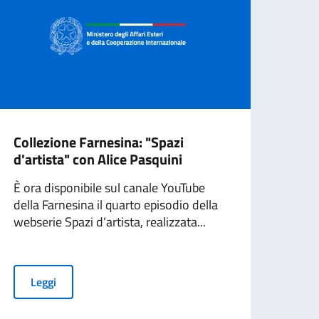
Collezione Farnesina: "Spazi
Coll
d'artista" con Alice Pasquini
Gian
È ora disponibile sul canale YouTube
Nel n
della Farnesina il quarto episodio della
dedic
webserie Spazi d’artista, realizzata...
la Co
Leggi
L