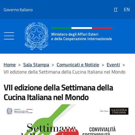
Salta al contenuto
IT
EN
Governo Italiano
Intestazione sito, social e menù
Ministero degli Affari Esteri
e della Cooperazione Internazionale
Ministero degli Affari Esteri e della Coo
Home
>
Sala Stampa
>
Comunicati e Notizie
>
Eventi
>
VII edizione della Settimana della Cucina Italiana nel Mondo
VII edizione della Settimana della
Cucina Italiana nel Mondo