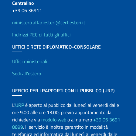
Centralino
+39 06 36911
ministero.affariesteri@cert.esteri.it
Indirizzi PEC di tutti gli uffici
UFFICI E RETE DIPLOMATICO-CONSOLARE
Uffici e Rete diplomatica
Uffici ministeriali
Sedi all'estero
UFFICIO PER I RAPPORTI CON IL PUBBLICO (URP)
L'
URP
è aperto al pubblico dal lunedì al venerdì dalle
ore 9.00 alle ore 13.00, previo appuntamento da
richiedere via
modulo web
o al numero
+39 06 3691
8899
. Il servizio è inoltre garantito in modalità
telefonica ed informatica dal lunedì al venerdì dalle