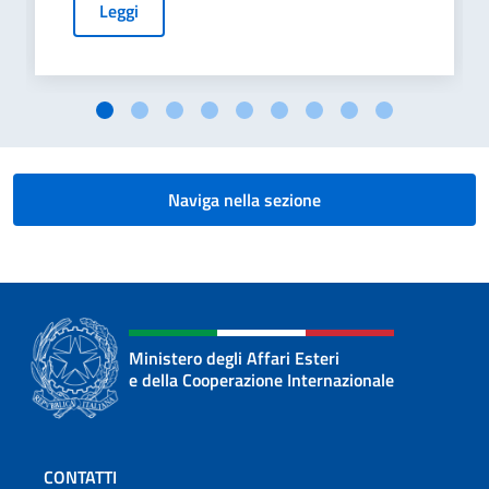
Leggi
Naviga nella sezione
Ministero degli Affari Esteri
e della Cooperazione Internazionale
Sezione footer
CONTATTI