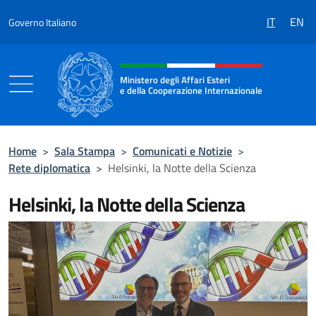
Salta al contenuto
IT
EN
Governo Italiano
Intestazione sito, social e menù
Ministero degli Affari Esteri
e della Cooperazione Internazionale
Ministero degli Affari Esteri e della Coo
Home
>
Sala Stampa
>
Comunicati e Notizie
>
Rete diplomatica
>
Helsinki, la Notte della Scienza
Helsinki, la Notte della Scienza