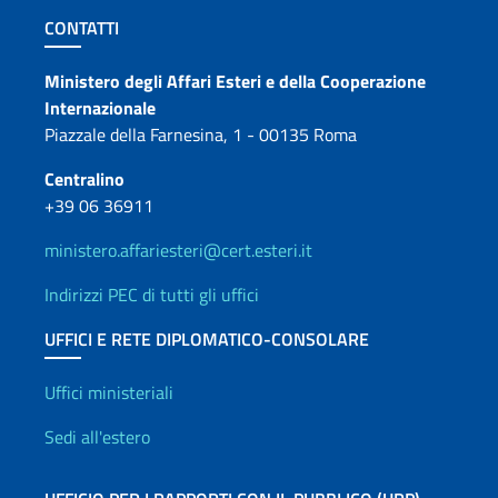
Sezione footer
CONTATTI
Contatti
Ministero degli Affari Esteri e della Cooperazione
Internazionale
Piazzale della Farnesina, 1 - 00135 Roma
Centralino
+39 06 36911
ministero.affariesteri@cert.esteri.it
Indirizzi PEC di tutti gli uffici
UFFICI E RETE DIPLOMATICO-CONSOLARE
Uffici e Rete diplomatica
Uffici ministeriali
Sedi all'estero