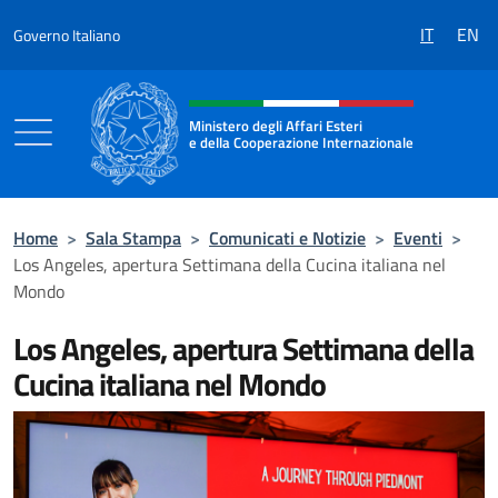
Salta al contenuto
IT
EN
Governo Italiano
Intestazione sito, social e menù
Ministero degli Affari Esteri
e della Cooperazione Internazionale
Ministero degli Affari Esteri e della Coo
Home
>
Sala Stampa
>
Comunicati e Notizie
>
Eventi
>
Los Angeles, apertura Settimana della Cucina italiana nel
Mondo
Los Angeles, apertura Settimana della
Cucina italiana nel Mondo