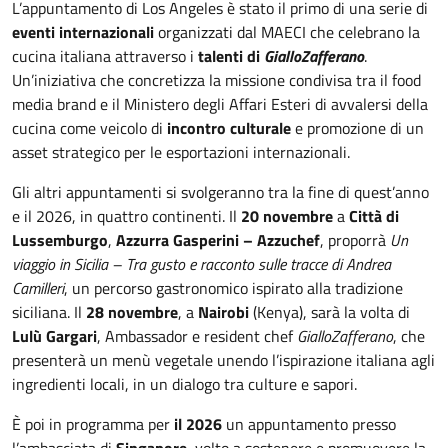
L’appuntamento di Los Angeles è stato il primo di una serie di
eventi internazionali
organizzati dal MAECI che celebrano la
cucina italiana attraverso i
talenti di
GialloZafferano
.
Un’iniziativa che concretizza la missione condivisa tra il food
media brand e il Ministero degli Affari Esteri di avvalersi della
cucina come veicolo di
incontro culturale
e promozione di un
asset strategico per le esportazioni internazionali.
Gli altri appuntamenti si svolgeranno tra la fine di quest’anno
e il 2026, in quattro continenti. Il
20 novembre
a
Città di
Lussemburgo
,
Azzurra Gasperini – Azzuchef
, proporrà
Un
viaggio in Sicilia – Tra gusto e racconto sulle tracce di Andrea
Camilleri
, un percorso gastronomico ispirato alla tradizione
siciliana. Il
28 novembre
, a
Nairobi
(Kenya), sarà la volta di
Lulù Gargari
, Ambassador e resident chef
GialloZafferano
, che
presenterà un menù vegetale unendo l’ispirazione italiana agli
ingredienti locali, in un dialogo tra culture e sapori.
È poi in programma per
il 2026
un appuntamento presso