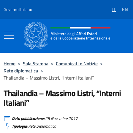
Salta al contenuto
IT
EN
Governo Italiano
Intestazione sito, social e menù
Ministero degli Affari Esteri
e della Cooperazione Internazionale
Ministero degli Affari Esteri e della Coo
Home
>
Sala Stampa
>
Comunicati e Notizie
>
Rete diplomatica
>
Thailandia – Massimo Listri, “Interni Italiani”
Thailandia – Massimo Listri, “Interni
Italiani”
Data pubblicazione:
28 Novembre 2017
Tipologia:
Rete Diplomatica