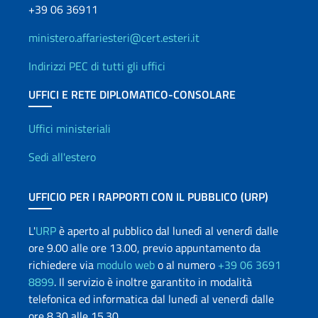
+39 06 36911
ministero.affariesteri@cert.esteri.it
Indirizzi PEC di tutti gli uffici
UFFICI E RETE DIPLOMATICO-CONSOLARE
Uffici e Rete diplomatica
Uffici ministeriali
Sedi all'estero
UFFICIO PER I RAPPORTI CON IL PUBBLICO (URP)
L'
URP
è aperto al pubblico dal lunedì al venerdì dalle
ore 9.00 alle ore 13.00, previo appuntamento da
richiedere via
modulo web
o al numero
+39 06 3691
8899
. Il servizio è inoltre garantito in modalità
telefonica ed informatica dal lunedì al venerdì dalle
ore 8.30 alle 15.30.