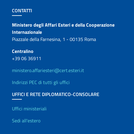
Sezione footer
CONTATTI
Contatti
Ministero degli Affari Esteri e della Cooperazione
Internazionale
Piazzale della Farnesina, 1 - 00135 Roma
Centralino
+39 06 36911
ministero.affariesteri@cert.esteri.it
Indirizzi PEC di tutti gli uffici
UFFICI E RETE DIPLOMATICO-CONSOLARE
Uffici e Rete diplomatica
Uffici ministeriali
Sedi all'estero