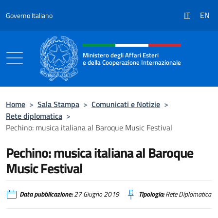
Salta al contenuto
IT
EN
Governo Italiano
Intestazione sito, social e menù
Ministero degli Affari Esteri
e della Cooperazione Internazionale
Ministero degli Affari Esteri e della Coo
Home
>
Sala Stampa
>
Comunicati e Notizie
>
Rete diplomatica
>
Pechino: musica italiana al Baroque Music Festival
Pechino: musica italiana al Baroque
Music Festival
Data pubblicazione:
27 Giugno 2019
Tipologia:
Rete Diplomatica