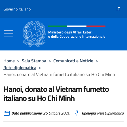
Salta al contenuto
IT
Governo Italiano
Intestazione sito, social e menù
Ministero degli Affari Esteri
e della Cooperazione Internazionale
Ministero degli Affari Esteri e della Coo
Home
>
Sala Stampa
>
Comunicati e Notizie
>
Rete diplomatica
>
Hanoi, donato al Vietnam fumetto italiano su Ho Chi Minh
Hanoi, donato al Vietnam fumetto
italiano su Ho Chi Minh
Data pubblicazione:
26 Ottobre 2020
Tipologia:
Rete Diplomatica