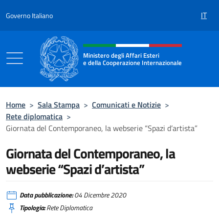
Salta al contenuto
IT
Governo Italiano
Intestazione sito, social e menù
Ministero degli Affari Esteri
e della Cooperazione Internazionale
Ministero degli Affari Esteri e della Coo
Home
>
Sala Stampa
>
Comunicati e Notizie
>
Rete diplomatica
>
Giornata del Contemporaneo, la webserie “Spazi d’artista”
Giornata del Contemporaneo, la
webserie “Spazi d’artista”
Data pubblicazione:
04 Dicembre 2020
Tipologia:
Rete Diplomatica