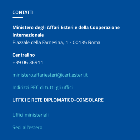
Sezione footer
CONTATTI
Contatti
Ministero degli Affari Esteri e della Cooperazione
Internazionale
Piazzale della Farnesina, 1 - 00135 Roma
Centralino
+39 06 36911
ministero.affariesteri@cert.esteri.it
Indirizzi PEC di tutti gli uffici
UFFICI E RETE DIPLOMATICO-CONSOLARE
Uffici e Rete diplomatica
Uffici ministeriali
Sedi all'estero