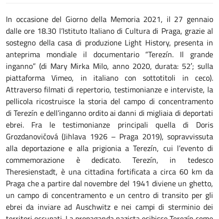
In occasione del Giorno della Memoria 2021, il 27 gennaio
dalle ore 18.30 l’Istituto Italiano di Cultura di Praga, grazie al
sostegno della casa di produzione Light History, presenta in
anteprima mondiale il documentario “Terezín. Il grande
inganno” (di Mary Mirka Milo, anno 2020, durata: 52′; sulla
piattaforma Vimeo, in italiano con sottotitoli in ceco).
Attraverso filmati di repertorio, testimonianze e interviste, la
pellicola ricostruisce la storia del campo di concentramento
di Terezín e dell’inganno ordito ai danni di migliaia di deportati
ebrei. Fra le testimonianze principali quella di Doris
Grozdanovičová (Jihlava 1926 – Praga 2019), sopravvissuta
alla deportazione e alla prigionia a Terezín, cui l’evento di
commemorazione è dedicato. Terezín, in tedesco
Theresienstadt, è una cittadina fortificata a circa 60 km da
Praga che a partire dal novembre del 1941 diviene un ghetto,
un campo di concentramento e un centro di transito per gli
ebrei da inviare ad Auschwitz e nei campi di sterminio dei
territori occupati. La propaganda nazista esibisce Terezín come