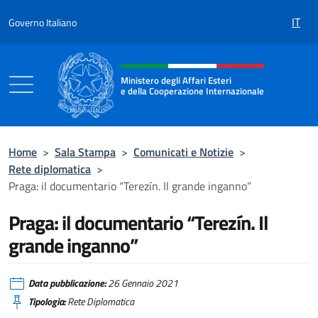
Salta al contenuto
IT
Governo Italiano
Intestazione sito, social e menù
Ministero degli Affari Esteri
e della Cooperazione Internazionale
Ministero degli Affari Esteri e della Coo
Home
>
Sala Stampa
>
Comunicati e Notizie
>
Rete diplomatica
>
Praga: il documentario “Terezín. Il grande inganno”
Praga: il documentario “Terezín. Il
grande inganno”
Data pubblicazione:
26 Gennaio 2021
Tipologia:
Rete Diplomatica