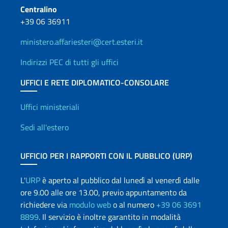
Centralino
+39 06 36911
ministero.affariesteri@cert.esteri.it
Indirizzi PEC di tutti gli uffici
UFFICI E RETE DIPLOMATICO-CONSOLARE
Uffici e Rete diplomatica
Uffici ministeriali
Sedi all'estero
UFFICIO PER I RAPPORTI CON IL PUBBLICO (URP)
L'
URP
è aperto al pubblico dal lunedì al venerdì dalle
ore 9.00 alle ore 13.00, previo appuntamento da
richiedere via
modulo web
o al numero
+39 06 3691
8899
. Il servizio è inoltre garantito in modalità