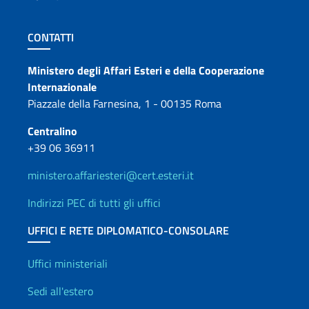
Sezione footer
CONTATTI
Contatti
Ministero degli Affari Esteri e della Cooperazione
Internazionale
Piazzale della Farnesina, 1 - 00135 Roma
Centralino
+39 06 36911
ministero.affariesteri@cert.esteri.it
Indirizzi PEC di tutti gli uffici
UFFICI E RETE DIPLOMATICO-CONSOLARE
Uffici e Rete diplomatica
Uffici ministeriali
Sedi all'estero