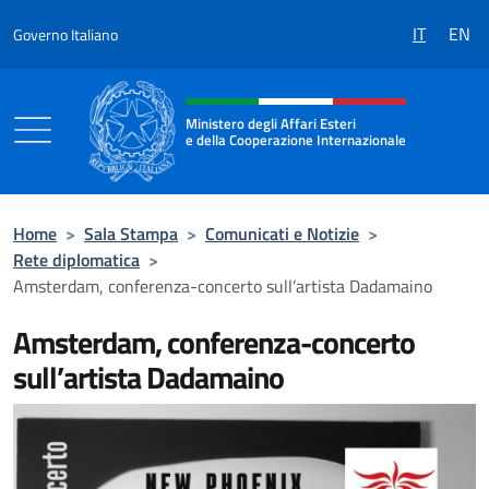
Salta al contenuto
IT
EN
Governo Italiano
Intestazione sito, social e menù
Ministero degli Affari Esteri
e della Cooperazione Internazionale
Ministero degli Affari Esteri e della Coo
Home
>
Sala Stampa
>
Comunicati e Notizie
>
Rete diplomatica
>
Amsterdam, conferenza-concerto sull’artista Dadamaino
Amsterdam, conferenza-concerto
sull’artista Dadamaino