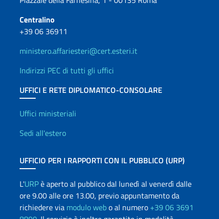
Piazzale della Farnesina, 1 - 00135 Roma
Centralino
+39 06 36911
ministero.affariesteri@cert.esteri.it
Indirizzi PEC di tutti gli uffici
UFFICI E RETE DIPLOMATICO-CONSOLARE
Uffici e Rete diplomatica
Uffici ministeriali
Sedi all'estero
UFFICIO PER I RAPPORTI CON IL PUBBLICO (URP)
L'
URP
è aperto al pubblico dal lunedì al venerdì dalle
ore 9.00 alle ore 13.00, previo appuntamento da
richiedere via
modulo web
o al numero
+39 06 3691