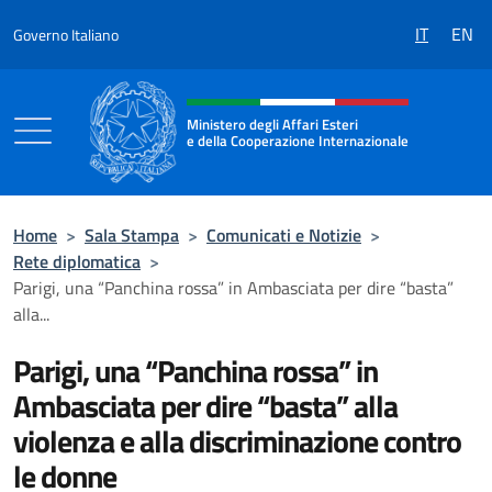
Salta al contenuto
IT
EN
Governo Italiano
Intestazione sito, social e menù
Ministero degli Affari Esteri
e della Cooperazione Internazionale
Ministero degli Affari Esteri e della Coo
Home
>
Sala Stampa
>
Comunicati e Notizie
>
Rete diplomatica
>
Parigi, una “Panchina rossa” in Ambasciata per dire “basta”
alla...
Parigi, una “Panchina rossa” in
Ambasciata per dire “basta” alla
violenza e alla discriminazione contro
le donne