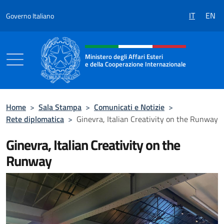
Salta al contenuto
IT
EN
Governo Italiano
Intestazione sito, social e menù
Ministero degli Affari Esteri
e della Cooperazione Internazionale
Ministero degli Affari Esteri e della Coo
Home
>
Sala Stampa
>
Comunicati e Notizie
>
Rete diplomatica
>
Ginevra, Italian Creativity on the Runway
Ginevra, Italian Creativity on the
Runway