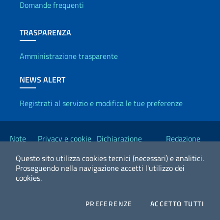
Domande frequenti
TRASPARENZA
Amministrazione trasparente
NEWS ALERT
Registrati al servizio e modifica le tue preferenze
Link Utili
Note
Privacy e cookie
Dichiarazione
Redazione
legali
policy
Accessibilità
Esteri
Questo sito utilizza cookies tecnici (necessari) e analitici.
Proseguendo nella navigazione accetti l'utilizzo dei
cookies.
2026 Copyright Ministero degli Affari Esteri e della Cooperazione
Internazionale
COOKIES
I CO
PREFERENZE
ACCETTO TUTTI
Facebook
Twitter
Whatsapp