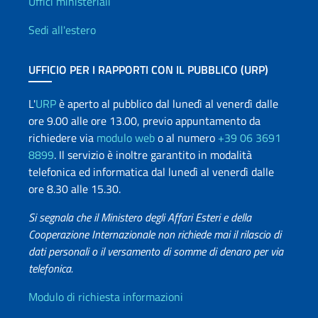
Uffici e Rete diplomatica
Uffici ministeriali
Sedi all'estero
UFFICIO PER I RAPPORTI CON IL PUBBLICO (URP)
L'
URP
è aperto al pubblico dal lunedì al venerdì dalle
ore 9.00 alle ore 13.00, previo appuntamento da
richiedere via
modulo web
o al numero
+39 06 3691
8899
. Il servizio è inoltre garantito in modalità
telefonica ed informatica dal lunedì al venerdì dalle
ore 8.30 alle 15.30.
Si segnala che il Ministero degli Affari Esteri e della
Cooperazione Internazionale non richiede mai il rilascio di
dati personali o il versamento di somme di denaro per via
telefonica.
Info utili
Modulo di richiesta informazioni