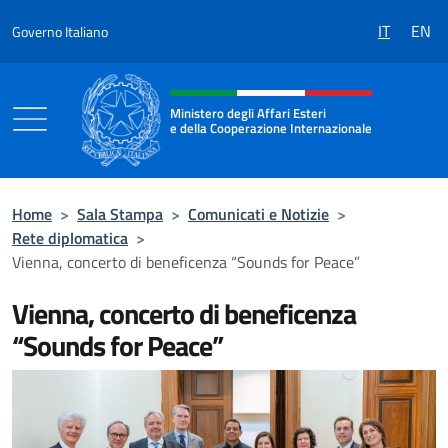
Salta al contenuto
IT
EN
Governo Italiano
Intestazione sito, social e menù
Ministero degli Affari Esteri
e della Cooperazione Internazionale
Ministero degli Affari Esteri e della Coo
Home
>
Sala Stampa
>
Comunicati e Notizie
>
Rete diplomatica
>
Vienna, concerto di beneficenza “Sounds for Peace”
Vienna, concerto di beneficenza
“Sounds for Peace”