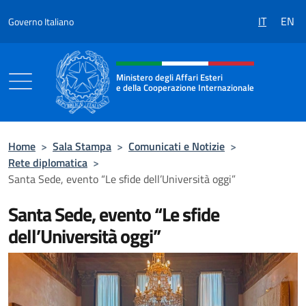
Salta al contenuto
IT
EN
Governo Italiano
Intestazione sito, social e menù
Ministero degli Affari Esteri
e della Cooperazione Internazionale
Ministero degli Affari Esteri e della Coo
Home
>
Sala Stampa
>
Comunicati e Notizie
>
Rete diplomatica
>
Santa Sede, evento “Le sfide dell’Università oggi”
Santa Sede, evento “Le sfide
dell’Università oggi”