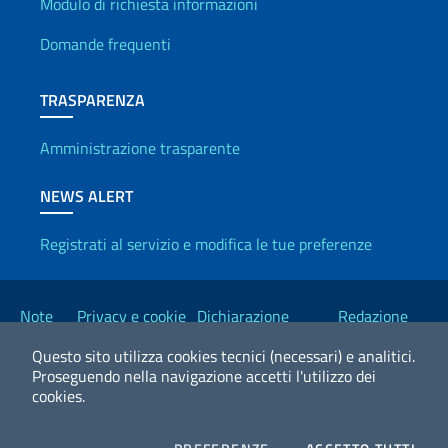
Info utili
Modulo di richiesta informazioni
Domande frequenti
TRASPARENZA
Amministrazione trasparente
NEWS ALERT
Registrati al servizio e modifica le tue preferenze
Link Utili
Note
Privacy e cookie
Dichiarazione
Redazione
legali
policy
Accessibilità
Esteri
Questo sito utilizza cookies tecnici (necessari) e analitici.
Proseguendo nella navigazione accetti l'utilizzo dei
cookies.
2026 Copyright Ministero degli Affari Esteri e della Cooperazione
Internazionale
COOKIES
I CO