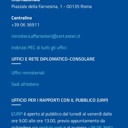
Piazzale della Farnesina, 1 - 00135 Roma
Centralino
+39 06 36911
ministero.affariesteri@cert.esteri.it
Indirizzi PEC di tutti gli uffici
UFFICI E RETE DIPLOMATICO-CONSOLARE
Uffici e Rete diplomatica
Uffici ministeriali
Sedi all'estero
UFFICIO PER I RAPPORTI CON IL PUBBLICO (URP)
L'
URP
è aperto al pubblico dal lunedì al venerdì dalle
ore 9.00 alle ore 13.00, previo appuntamento da
richiedere via
modulo web
o al numero
+39 06 3691