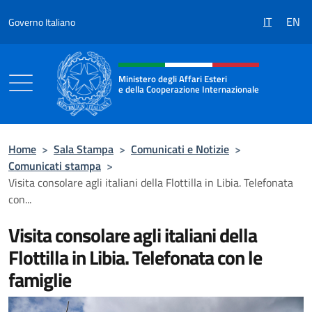
Salta al contenuto
IT
EN
Governo Italiano
Intestazione sito, social e menù
Ministero degli Affari Esteri
e della Cooperazione Internazionale
Ministero degli Affari Esteri e della Coo
Home
>
Sala Stampa
>
Comunicati e Notizie
>
Comunicati stampa
>
Visita consolare agli italiani della Flottilla in Libia. Telefonata
con...
Visita consolare agli italiani della
Flottilla in Libia. Telefonata con le
famiglie