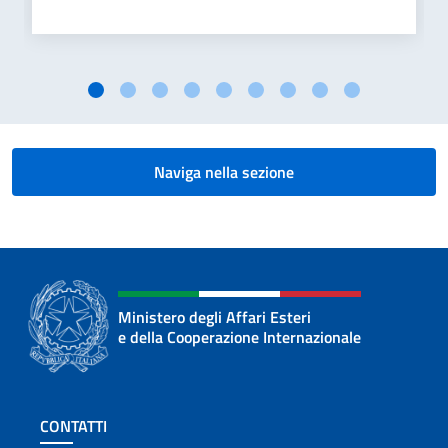
Naviga nella sezione
Ministero degli Affari Esteri
e della Cooperazione Internazionale
Sezione footer
CONTATTI