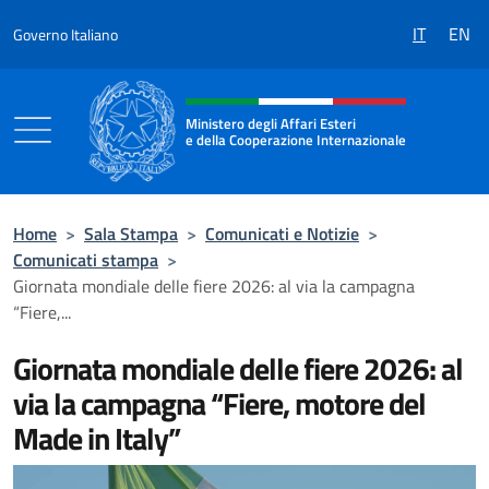
Salta al contenuto
IT
EN
Governo Italiano
Intestazione sito, social e menù
Ministero degli Affari Esteri
e della Cooperazione Internazionale
Ministero degli Affari Esteri e della Coo
Home
>
Sala Stampa
>
Comunicati e Notizie
>
Comunicati stampa
>
Giornata mondiale delle fiere 2026: al via la campagna
“Fiere,...
Giornata mondiale delle fiere 2026: al
via la campagna “Fiere, motore del
Made in Italy”