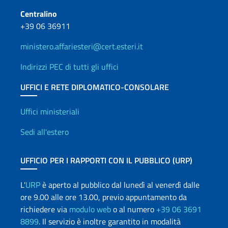
Centralino
+39 06 36911
ministero.affariesteri@cert.esteri.it
Indirizzi PEC di tutti gli uffici
UFFICI E RETE DIPLOMATICO-CONSOLARE
Uffici e Rete diplomatica
Uffici ministeriali
Sedi all'estero
UFFICIO PER I RAPPORTI CON IL PUBBLICO (URP)
L'
URP
è aperto al pubblico dal lunedì al venerdì dalle
ore 9.00 alle ore 13.00, previo appuntamento da
richiedere via
modulo web
o al numero
+39 06 3691
8899
. Il servizio è inoltre garantito in modalità