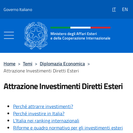
Salta al contenuto
IT
EN
Governo Italiano
Intestazione sito, social e menù
Ministero degli Affari Esteri
e della Cooperazione Internazionale
Ministero degli Affari Esteri e della Coo
Home
>
Temi
>
Diplomazia Economica
>
Attrazione Investimenti Diretti Esteri
Attrazione Investimenti Diretti Esteri
Perché attrarre investimenti?
Perché investire in Italia?
L’Italia nei ranking internazionali
Riforme e quadro normativo per gli investimenti esteri