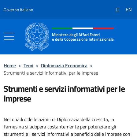
Salta al contenuto
IT
EN
Governo Italiano
Intestazione sito, social e menù
Ministero degli Affari Esteri
e della Cooperazione Internazionale
Ministero degli Affari Esteri e della Coo
Home
>
Temi
>
Diplomazia Economica
>
Strumenti e servizi informativi per le imprese
Strumenti e servizi informativi per le
imprese
Nel quadro delle azioni di Diplomazia della crescita, la
Farnesina si adopera costantemente per potenziare gli
strumenti e i servizi informativi a beneficio delle imprese con