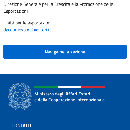
Direzione Generale per la Crescita e la Promozione delle
Esportazioni
Unità per le esportazioni
dgceuniexport@esteri.it
Naviga nella sezione
Ministero degli Affari Esteri
e della Cooperazione Internazionale
Sezione footer
CONTATTI