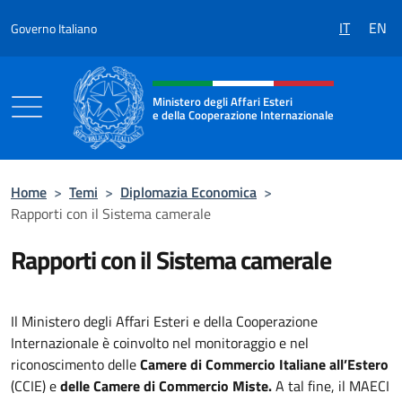
Salta al contenuto
IT
EN
Governo Italiano
Intestazione sito, social e menù
Ministero degli Affari Esteri
e della Cooperazione Internazionale
Ministero degli Affari Esteri e della Coo
Home
>
Temi
>
Diplomazia Economica
>
Rapporti con il Sistema camerale
Rapporti con il Sistema camerale
Il Ministero degli Affari Esteri e della Cooperazione
Internazionale è coinvolto nel monitoraggio e nel
riconoscimento delle
Camere di Commercio Italiane all’Estero
(CCIE) e
delle Camere di Commercio Miste.
A tal fine, il MAECI