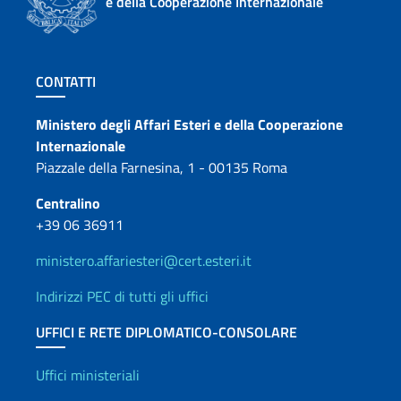
e della Cooperazione Internazionale
Sezione footer
CONTATTI
Contatti
Ministero degli Affari Esteri e della Cooperazione
Internazionale
Piazzale della Farnesina, 1 - 00135 Roma
Centralino
+39 06 36911
ministero.affariesteri@cert.esteri.it
Indirizzi PEC di tutti gli uffici
UFFICI E RETE DIPLOMATICO-CONSOLARE
Uffici e Rete diplomatica
Uffici ministeriali