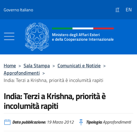
Salta al contenuto
IT
EN
Governo Italiano
Intestazione sito, social e menù
Ministero degli Affari Esteri
e della Cooperazione Internazionale
Ministero degli Affari Esteri e della Coo
Home
>
Sala Stampa
>
Comunicati e Notizie
>
Approfondimenti
>
India: Terzi a Krishna, priorità è incolumità rapiti
India: Terzi a Krishna, priorità è
incolumità rapiti
Data pubblicazione:
19 Marzo 2012
Tipologia:
Approfondimenti