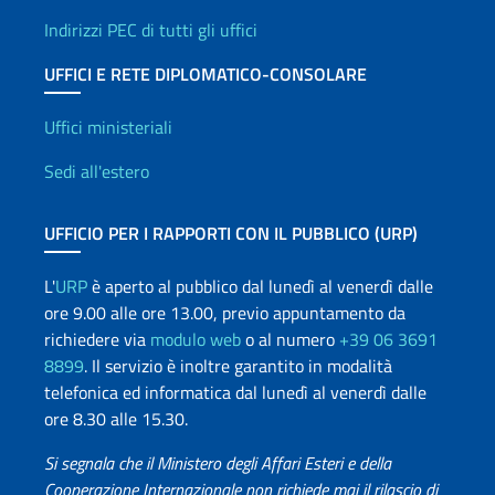
Indirizzi PEC di tutti gli uffici
UFFICI E RETE DIPLOMATICO-CONSOLARE
Uffici e Rete diplomatica
Uffici ministeriali
Sedi all'estero
UFFICIO PER I RAPPORTI CON IL PUBBLICO (URP)
L'
URP
è aperto al pubblico dal lunedì al venerdì dalle
ore 9.00 alle ore 13.00, previo appuntamento da
richiedere via
modulo web
o al numero
+39 06 3691
8899
. Il servizio è inoltre garantito in modalità
telefonica ed informatica dal lunedì al venerdì dalle
ore 8.30 alle 15.30.
Si segnala che il Ministero degli Affari Esteri e della
Cooperazione Internazionale non richiede mai il rilascio di